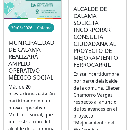
ALCALDE DE
CALAMA
SOLICITA
30/06/2026 | Calama
INCORPORAR
CONSULTA
MUNICIPALIDAD
CIUDADANA AL
DE CALAMA
PROYECTO DE
REALIZARÁ
MEJORAMIENTO
AMPLIO
FERROCARRIL
OPERATIVO
Existe incertidumbre
MÉDICO SOCIAL
por parte delalcalde
Más de 20
de la comuna, Eliecer
prestaciones estarán
Chamorro Vargas,
participando en un
respecto al anuncio
nuevo Operativo
de los avances en el
Médico – Social, que
proyecto
por instrucción del
“Mejoramiento del
alcalde de la comuna,
Eje Avenida...