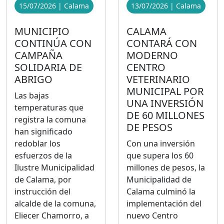
15/07/2026 | Calama
13/07/2026 | Calama
MUNICIPIO
CALAMA
CONTINÚA CON
CONTARÁ CON
CAMPAÑA
MODERNO
SOLIDARIA DE
CENTRO
ABRIGO
VETERINARIO
MUNICIPAL POR
Las bajas
UNA INVERSIÓN
temperaturas que
DE 60 MILLONES
registra la comuna
DE PESOS
han significado
redoblar los
Con una inversión
esfuerzos de la
que supera los 60
Ilustre Municipalidad
millones de pesos, la
de Calama, por
Municipalidad de
instrucción del
Calama culminó la
alcalde de la comuna,
implementación del
Eliecer Chamorro, a
nuevo Centro