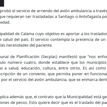
robó el servicio de arriendo del avión ambulancia a través
que requieran ser trasladadas a Santiago o Antofagasta po
medad.
cipalidad de Calama cuyo objetivo es aportar a los traslad
e salud del país. El servicio contempla la presencia de u
las necesidades del paciente.
munal de Planificación (Secplac) manifestó que “nos en
culo número cuatro, donde establece que los municipios 
das a salud, educación, cultura, entre otros. Es así co
scripción de un convenio, que permita poner en funcionam
por el servicio del avión ambulancia, que se enmarca den
explica además que, el contrato que la Municipalidad está g
lones de pesos. Esto quiere decir que es el traslado del pa