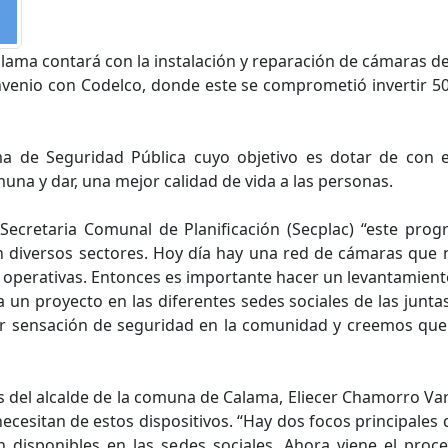
alama contará con la instalación y reparación de cámaras d
nvenio con Codelco, donde este se comprometió invertir 50
ma de Seguridad Pública cuyo objetivo es dotar de con e
una y dar, una mejor calidad de vida a las personas.
 Secretaria Comunal de Planificación (Secplac) “este pro
en diversos sectores. Hoy día hay una red de cámaras que
 operativas. Entonces es importante hacer un levantamient
 un proyecto en las diferentes sedes sociales de las junta
r sensación de seguridad en la comunidad y creemos que
s del alcalde de la comuna de Calama, Eliecer Chamorro Varg
ecesitan de estos dispositivos. “Hay dos focos principale
n disponibles en las sedes sociales. Ahora viene el proc