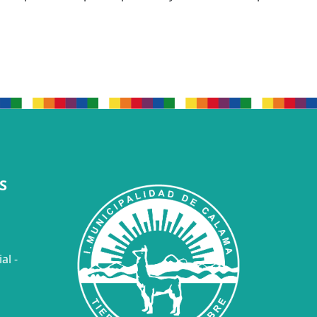
S
al -