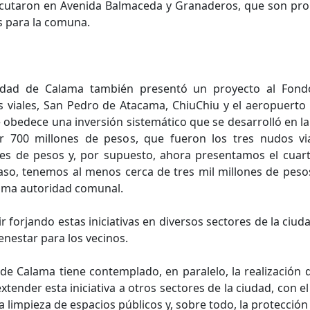
ecutaron en Avenida Balmaceda y Granaderos, que son propi
s para la comuna.
lidad de Calama también presentó un proyecto al Fondo
s viales, San Pedro de Atacama, ChiuChiu y el aeropuerto
 obedece una inversión sistemático que se desarrolló en l
r 700 millones de pesos, que fueron los tres nudos v
nes de pesos y, por supuesto, ahora presentamos el cuar
aso, tenemos al menos cerca de tres mil millones de peso
ima autoridad comunal.
 forjando estas iniciativas en diversos sectores de la ciuda
nestar para los vecinos.
 de Calama tiene contemplado, en paralelo, la realización 
ender esta iniciativa a otros sectores de la ciudad, con el
, la limpieza de espacios públicos y, sobre todo, la protecci